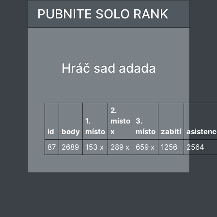
PUBNITE SOLO RANK
Hráč sad adada
2.
1.
místo
3.
id
body
místo
x
místo
zabití
asistenc
87
2689
153 x
289 x
659 x
1256
2564